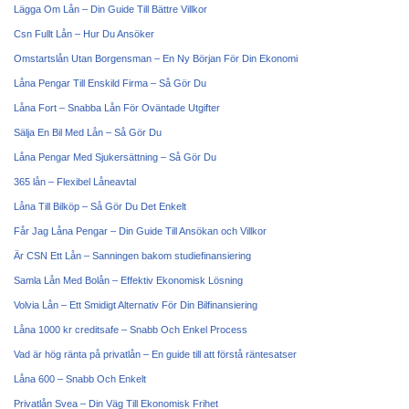
Lägga Om Lån – Din Guide Till Bättre Villkor
Csn Fullt Lån – Hur Du Ansöker
Omstartslån Utan Borgensman – En Ny Början För Din Ekonomi
Låna Pengar Till Enskild Firma – Så Gör Du
Låna Fort – Snabba Lån För Oväntade Utgifter
Sälja En Bil Med Lån – Så Gör Du
Låna Pengar Med Sjukersättning – Så Gör Du
365 lån – Flexibel Låneavtal
Låna Till Bilköp – Så Gör Du Det Enkelt
Får Jag Låna Pengar – Din Guide Till Ansökan och Villkor
Är CSN Ett Lån – Sanningen bakom studiefinansiering
Samla Lån Med Bolån – Effektiv Ekonomisk Lösning
Volvia Lån – Ett Smidigt Alternativ För Din Bilfinansiering
Låna 1000 kr creditsafe – Snabb Och Enkel Process
Vad är hög ränta på privatlån – En guide till att förstå räntesatser
Låna 600 – Snabb Och Enkelt
Privatlån Svea – Din Väg Till Ekonomisk Frihet