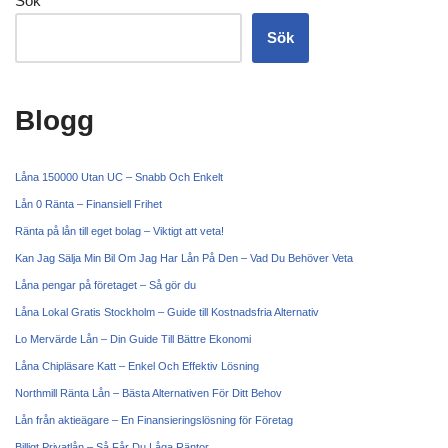
Sök
Sök
Blogg
Låna 150000 Utan UC – Snabb Och Enkelt
Lån 0 Ränta – Finansiell Frihet
Ränta på lån till eget bolag – Viktigt att veta!
Kan Jag Sälja Min Bil Om Jag Har Lån På Den – Vad Du Behöver Veta
Låna pengar på företaget – Så gör du
Låna Lokal Gratis Stockholm – Guide till Kostnadsfria Alternativ
Lo Mervärde Lån – Din Guide Till Bättre Ekonomi
Låna Chipläsare Katt – Enkel Och Effektiv Lösning
Northmill Ränta Lån – Bästa Alternativen För Ditt Behov
Lån från aktieägare – En Finansieringslösning för Företag
Billigt Privatlån – Så Får Du Låga Räntor