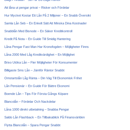
Att låna ut pengar privat – Risker och Fördelar
Hur Mycket Kostar Ett Lån På 2 Miljoner – En Snabb Översikt
Samla Lån Seb – En Enkelt Sätt Att Minska Dina Kostnader
Snabblån Med Bisnode – En Säker Kreditkontroll
Kredit På Nota – En Guide Till Smidig Hantering
Låna Pengar Fast Man Har Kronofogden – Möjligheter Finns
Låna 2000 Med Låg Kreditvärdighet – En Möjlighet
Brixo Utöka Lån – Fler Möjligheter För Konsumenter
Billigaste Sms Lån – Jämför Räntor Snabbt
Omstartslån Låg Ränta – Din Väg Till Ekonomisk Frihet
Lån Pensionär – En Guide För Bättre Ekonomi
Boende Lån – Tips För Första Gångs Köpare
Blancolån – Fördelar Och Nackdelar
Låna 1000 direkt utbetalning – Snabba Pengar
Saldo Lån Flashback – En Tillbakablick På Finansvärlden
Flytta Blancolån – Spara Pengar Snabbt