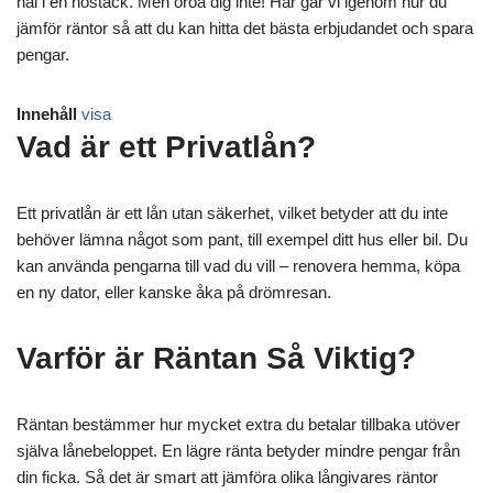
nål i en höstack. Men oroa dig inte! Här går vi igenom hur du
jämför räntor så att du kan hitta det bästa erbjudandet och spara
pengar.
Innehåll
visa
Vad är ett Privatlån?
Ett privatlån är ett lån utan säkerhet, vilket betyder att du inte
behöver lämna något som pant, till exempel ditt hus eller bil. Du
kan använda pengarna till vad du vill – renovera hemma, köpa
en ny dator, eller kanske åka på drömresan.
Varför är Räntan Så Viktig?
Räntan bestämmer hur mycket extra du betalar tillbaka utöver
själva lånebeloppet. En lägre ränta betyder mindre pengar från
din ficka. Så det är smart att jämföra olika långivares räntor