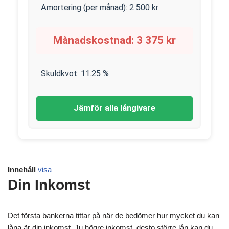
Amortering (per månad):
2 500
kr
Månadskostnad:
3 375
kr
Skuldkvot:
11.25
%
Jämför alla långivare
Innehåll
visa
Din Inkomst
Det första bankerna tittar på när de bedömer hur mycket du kan
låna är din inkomst. Ju högre inkomst, desto större lån kan du