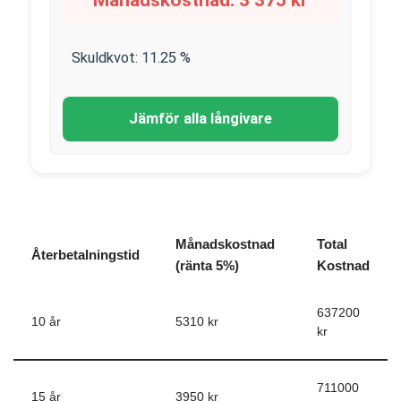
Månadskostnad:
3 375
kr
Skuldkvot:
11.25
%
Jämför alla långivare
Månadskostnad
Total
Återbetalningstid
(ränta 5%)
Kostnad
637200
10 år
5310 kr
kr
711000
15 år
3950 kr