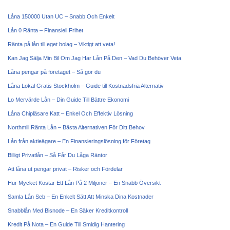
Låna 150000 Utan UC – Snabb Och Enkelt
Lån 0 Ränta – Finansiell Frihet
Ränta på lån till eget bolag – Viktigt att veta!
Kan Jag Sälja Min Bil Om Jag Har Lån På Den – Vad Du Behöver Veta
Låna pengar på företaget – Så gör du
Låna Lokal Gratis Stockholm – Guide till Kostnadsfria Alternativ
Lo Mervärde Lån – Din Guide Till Bättre Ekonomi
Låna Chipläsare Katt – Enkel Och Effektiv Lösning
Northmill Ränta Lån – Bästa Alternativen För Ditt Behov
Lån från aktieägare – En Finansieringslösning för Företag
Billigt Privatlån – Så Får Du Låga Räntor
Att låna ut pengar privat – Risker och Fördelar
Hur Mycket Kostar Ett Lån På 2 Miljoner – En Snabb Översikt
Samla Lån Seb – En Enkelt Sätt Att Minska Dina Kostnader
Snabblån Med Bisnode – En Säker Kreditkontroll
Kredit På Nota – En Guide Till Smidig Hantering