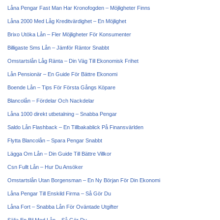
Låna Pengar Fast Man Har Kronofogden – Möjligheter Finns
Låna 2000 Med Låg Kreditvärdighet – En Möjlighet
Brixo Utöka Lån – Fler Möjligheter För Konsumenter
Billigaste Sms Lån – Jämför Räntor Snabbt
Omstartslån Låg Ränta – Din Väg Till Ekonomisk Frihet
Lån Pensionär – En Guide För Bättre Ekonomi
Boende Lån – Tips För Första Gångs Köpare
Blancolån – Fördelar Och Nackdelar
Låna 1000 direkt utbetalning – Snabba Pengar
Saldo Lån Flashback – En Tillbakablick På Finansvärlden
Flytta Blancolån – Spara Pengar Snabbt
Lägga Om Lån – Din Guide Till Bättre Villkor
Csn Fullt Lån – Hur Du Ansöker
Omstartslån Utan Borgensman – En Ny Början För Din Ekonomi
Låna Pengar Till Enskild Firma – Så Gör Du
Låna Fort – Snabba Lån För Oväntade Utgifter